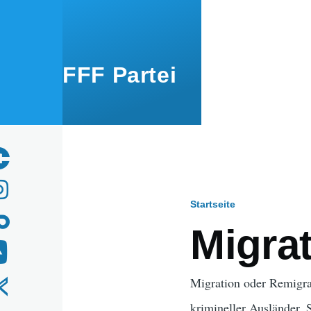
Direkt zum Inhalt
FFF Partei
Startseite
Pfadnavig
Migra
Migration oder Remigra
krimineller Ausländer.