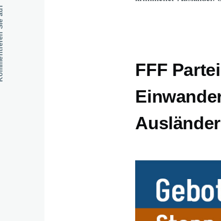
en Sie auf
FFF Partei
Einwander
Ausländer