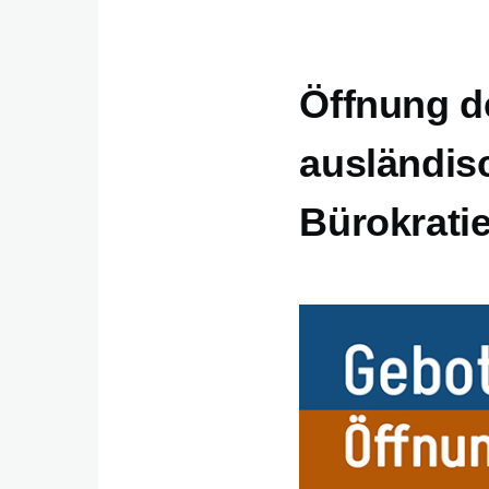
Öffnung d
ausländis
Bürokrati