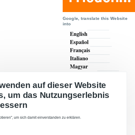
Google, translate this Website
into
English
Español
Français
Italiano
Magyar
Polszczyzna
Português
rwenden auf dieser Website
Türkçe
s, um das Nutzungserlebnis
русский
bessern
українська
عربي
ptieren", um sich damit einverstanden zu erklären.
日本語
汉语