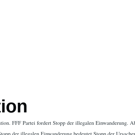
ation
tion
tion. FFF Partei fordert Stopp der illegalen Einwanderung. 
 Stopp der illegalen Einwanderung bedeutet Stopp der Ursac