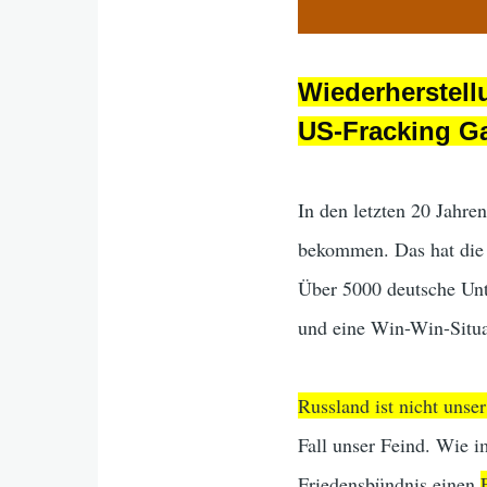
Wiederherstell
US-Fracking G
In den letzten 20 Jahre
bekommen. Das hat di
Über 5000 deutsche Unt
und eine Win-Win-Situa
Russland ist nicht unse
Fall unser Feind. Wie 
Friedensbündnis einen