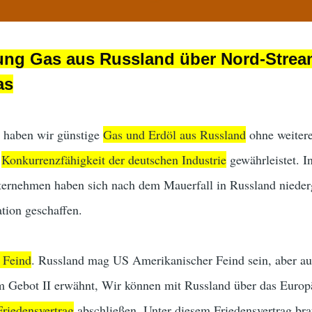
ung Gas aus Russland über Nord-Stream
as
n haben wir günstige
Gas und Erdöl aus Russland
ohne weitere
e
Konkurrenzfähigkeit der deutschen Industrie
gewährleistet. I
ernehmen haben sich nach dem Mauerfall in Russland nieder
tion geschaffen.
r Feind
. Russland mag US Amerikanischer Feind sein, aber au
im Gebot II erwähnt, Wir können mit Russland über das Europ
Friedensvertrag
abschließen. Unter diesem Friedensvertrag br