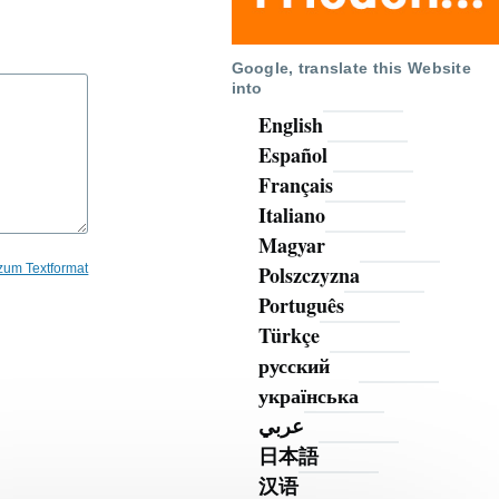
Google, translate this Website
into
English
Español
Français
Italiano
Magyar
 zum Textformat
Polszczyzna
Português
Türkçe
русский
українська
عربي
日本語
汉语