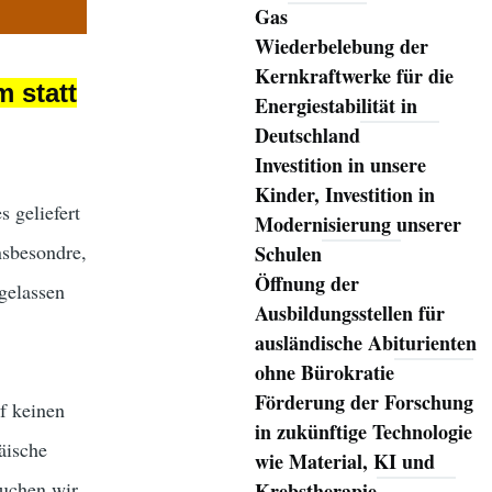
Gas
Wiederbelebung der
Kernkraftwerke für die
 statt
Energiestabilität in
Deutschland
Investition in unsere
Kinder, Investition in
s geliefert
Modernisierung unserer
nsbesondre,
Schulen
Öffnung der
gelassen
Ausbildungsstellen für
ausländische Abiturienten
ohne Bürokratie
Förderung der Forschung
f keinen
in zukünftige Technologie
äische
wie Material, KI und
auchen wir
Krebstherapie