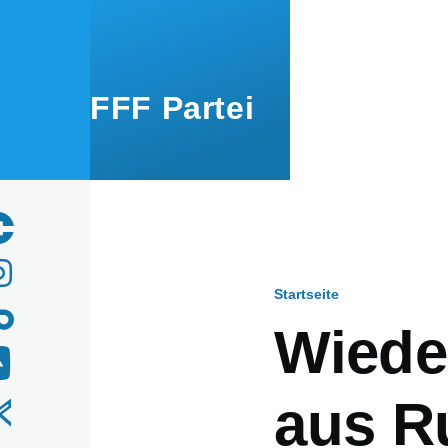
Direkt zum Inhalt
FFF Partei
Startseite
Pfadnavig
Wiede
aus R