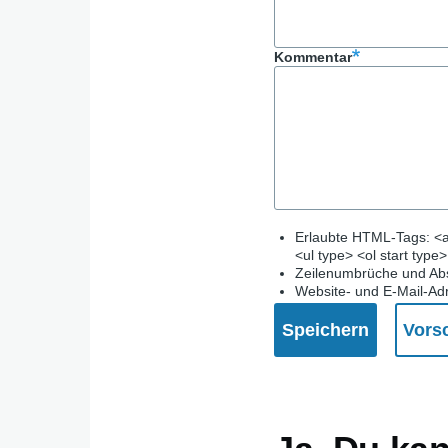
k
Kommentar
Erlaubte HTML-Tags: <a
<ul type> <ol start type
Zeilenumbrüche und Abs
Website- und E-Mail-Ad