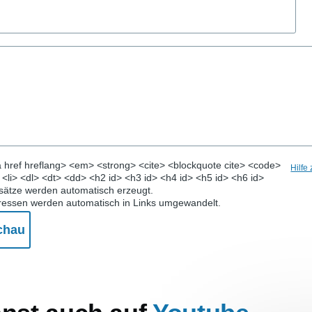
 href hreflang> <em> <strong> <cite> <blockquote cite> <code>
Hilfe
> <li> <dl> <dt> <dd> <h2 id> <h3 id> <h4 id> <h5 id> <h6 id>
ätze werden automatisch erzeugt.
ressen werden automatisch in Links umgewandelt.