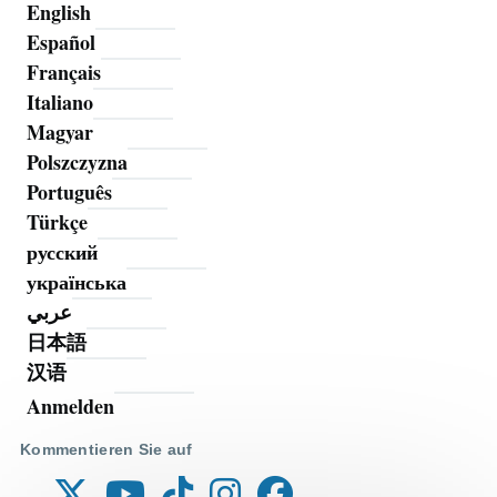
English
Español
Français
Italiano
Magyar
Polszczyzna
Português
Türkçe
русский
українська
عربي
日本語
汉语
Anmelden
Benutzermenü
Kommentieren Sie auf